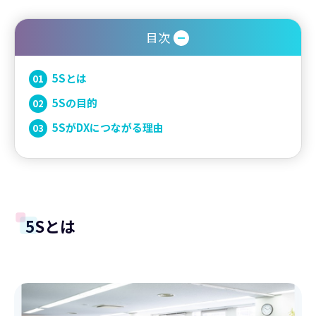
目次
5Sとは
5Sの目的
5SがDXにつながる理由
5Sとは