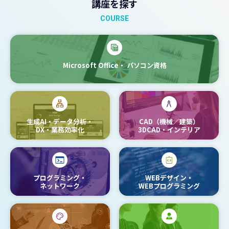
講座を探す
COURSE
Microsoft Office・
パソコン資格
生成AI・データ分析・
CAD（機械／建築）
DX・業務効率化
3DCAD・インテリア
プログラミング・
WEBデザイン・
ネットワーク
WEBプログラミング