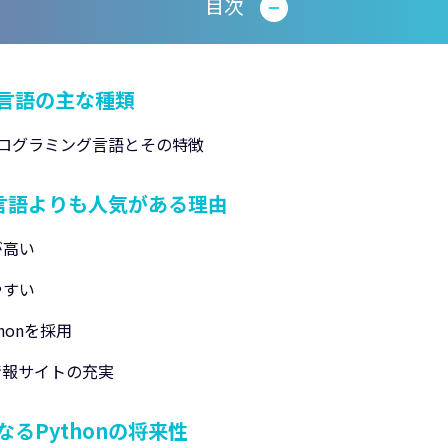
目次
言語の主な種類
プログラミング言語とその特徴
の言語よりも人気がある理由
が高い
やすい
honを採用
情報サイトの充実
るPythonの将来性