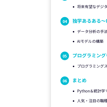
将来有望なデジ
独学あるある〜P
データ分析の手
AIモデルの構築
プログラミング
プログラミング
まとめ
Python＆統
人気・注目の職