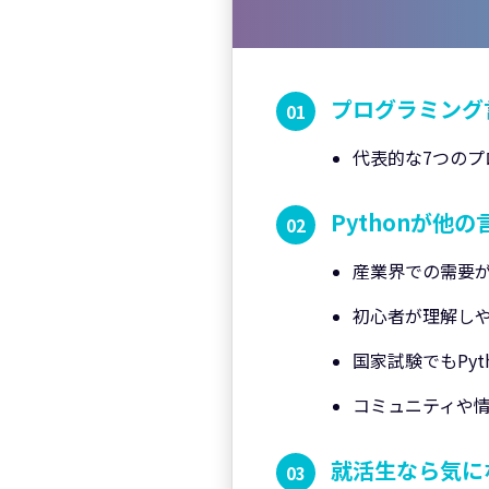
プログラミング
代表的な7つの
Pythonが他
産業界での需要
初心者が理解し
国家試験でもPyt
コミュニティや
就活生なら気にな