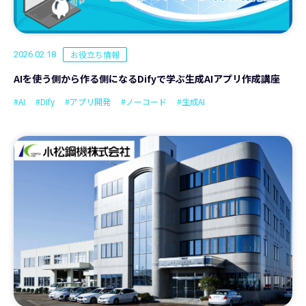
お役立ち情報
2026.02.18
AIを使う側から作る側になるDifyで学ぶ生成AIアプリ作成講座
#AI
#DIfy
#アプリ開発
#ノーコード
#生成AI