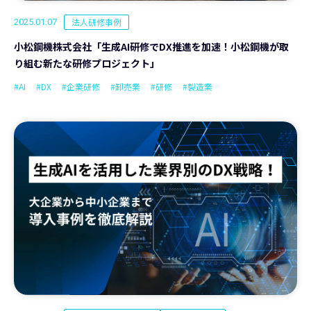
法人研修事例
2025.01.07
小松鋼機株式会社「生成AI研修でDX推進を加速！小松鋼機が取
り組む新たな研修プロジェクト」
#AI
#DX
#企業研修
#卸売業
#研修
#製造業