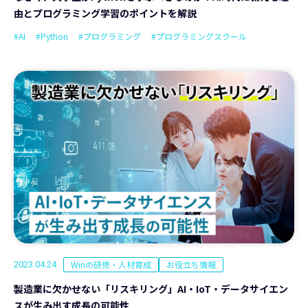
由とプログラミング学習のポイントを解説
#AI
#Python
#プログラミング
#プログラミングスクール
Winの研修・人材育成
お役立ち情報
2023.04.24
製造業に欠かせない「リスキリング」AI・IoT・データサイエン
スが生み出す成長の可能性