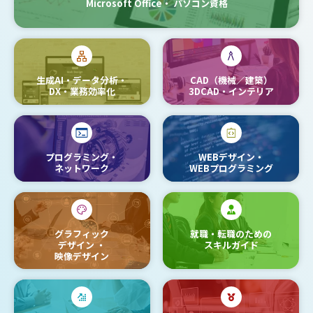
Microsoft Office・
パソコン資格
生成AI・データ分析・
CAD（機械／建築）
DX・業務効率化
3DCAD・インテリア
プログラミング・
WEBデザイン・
ネットワーク
WEBプログラミング
グラフィック
就職・転職のための
デザイン
・
スキルガイド
映像デザイン