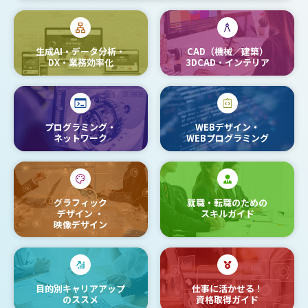
生成AI・データ分析・
CAD（機械／建築）
DX・業務効率化
3DCAD・インテリア
プログラミング・
WEBデザイン・
ネットワーク
WEBプログラミング
グラフィック
就職・転職のための
デザイン
・
スキルガイド
映像デザイン
目的別キャリアアップ
仕事に活かせる！
のススメ
資格取得ガイド