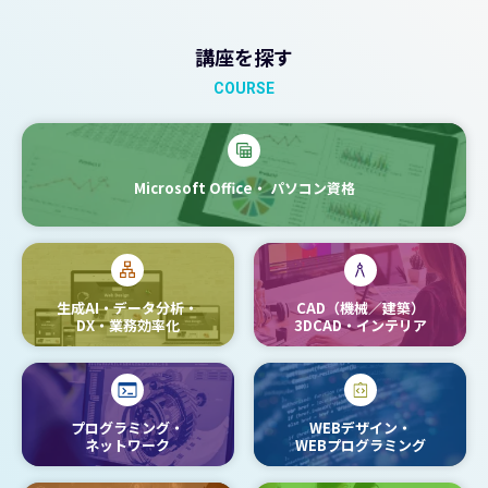
講座を探す
COURSE
Microsoft Office・
パソコン資格
生成AI・データ分析・
CAD（機械／建築）
DX・業務効率化
3DCAD・インテリア
プログラミング・
WEBデザイン・
ネットワーク
WEBプログラミング