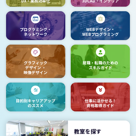
DX・業務効率化
3DCAD・インテリア
プログラミング・
WEBデザイン・
ネットワーク
WEBプログラミング
グラフィック
就職・転職のための
デザイン
・
スキルガイド
映像デザイン
目的別キャリアアップ
仕事に活かせる！
のススメ
資格取得ガイド
教室を探す