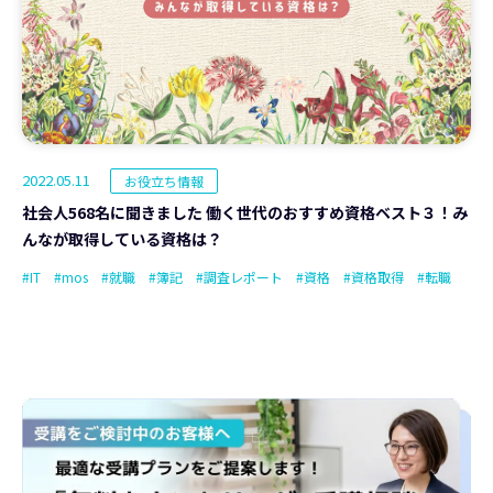
2022.05.11
お役立ち情報
社会人568名に聞きました 働く世代のおすすめ資格ベスト３！み
んなが取得している資格は？
#IT
#mos
#就職
#簿記
#調査レポート
#資格
#資格取得
#転職