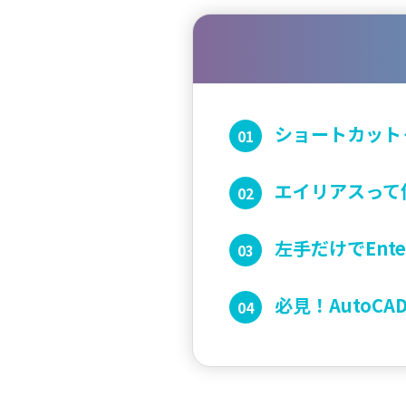
ショートカット
エイリアスって
左手だけでEnt
必見！AutoC