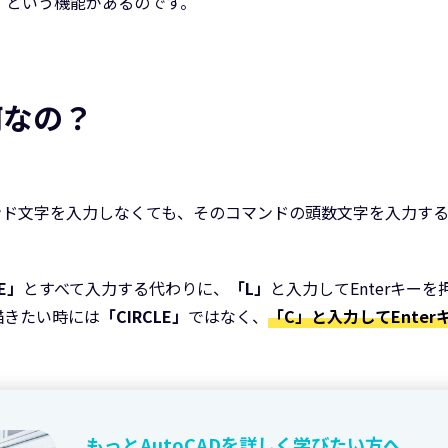
」という機能があるのです。
何なの？
ンド文字を入力しなくても、そのコマンドの頭数文字を入力す
NE」
とすべて入力する代わりに、
「L」
と入力してEnterキー
描きたい時には
「CIRCLE」
ではなく、
「C」と入力してEnte
もっとAutoCADを詳しく学びたい方へ