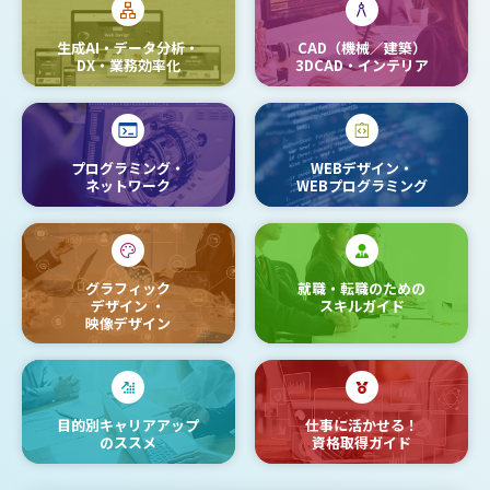
生成AI・データ分析・
CAD（機械／建築）
DX・業務効率化
3DCAD・インテリア
プログラミング・
WEBデザイン・
ネットワーク
WEBプログラミング
グラフィック
就職・転職のための
デザイン
・
スキルガイド
映像デザイン
目的別キャリアアップ
仕事に活かせる！
のススメ
資格取得ガイド