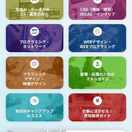
生成AI・データ分析・
CAD（機械／建築）
DX・業務効率化
3DCAD・インテリア
プログラミング・
WEBデザイン・
ネットワーク
WEBプログラミング
グラフィック
就職・転職のための
デザイン
・
スキルガイド
映像デザイン
目的別キャリアアップ
仕事に活かせる！
のススメ
資格取得ガイド