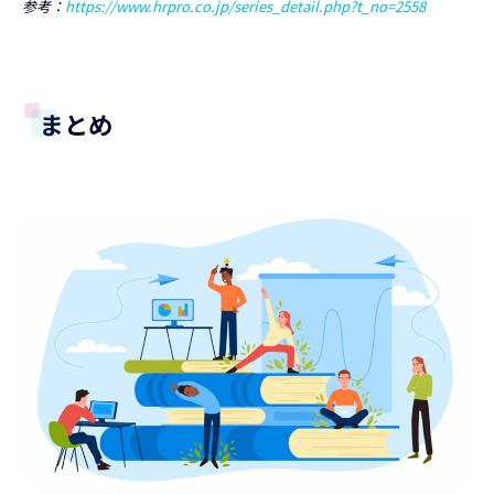
参考：
https://www.hrpro.co.jp/series_detail.php?t_no=2558
まとめ