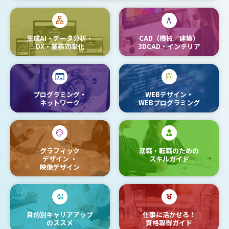
生成AI・データ分析・
CAD（機械／建築）
DX・業務効率化
3DCAD・インテリア
プログラミング・
WEBデザイン・
ネットワーク
WEBプログラミング
グラフィック
就職・転職のための
デザイン
・
スキルガイド
映像デザイン
目的別キャリアアップ
仕事に活かせる！
のススメ
資格取得ガイド