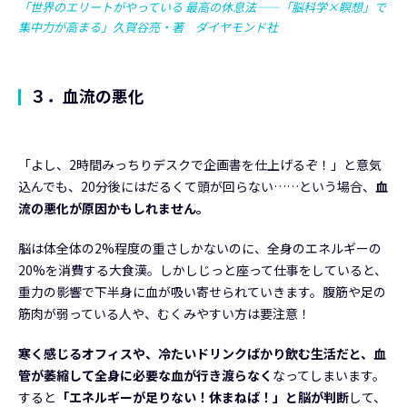
「世界のエリートがやっている 最高の休息法――「脳科学×瞑想」で
集中力が高まる」久賀谷亮・著 ダイヤモンド社
３．血流の悪化
「よし、2時間みっちりデスクで企画書を仕上げるぞ！」と意気
込んでも、20分後にはだるくて頭が回らない……という場合、
血
流の悪化が原因かもしれません。
脳は体全体の2%程度の重さしかないのに、全身のエネルギーの
20%を消費する大食漢。しかしじっと座って仕事をしていると、
重力の影響で下半身に血が吸い寄せられていきます。腹筋や足の
筋肉が弱っている人や、むくみやすい方は要注意！
寒く感じるオフィスや、冷たいドリンクばかり飲む生活だと、血
管が萎縮して全身に必要な血が行き渡らなく
なってしまいます。
すると
「エネルギーが足りない！休まねば！」と脳が判断
して、