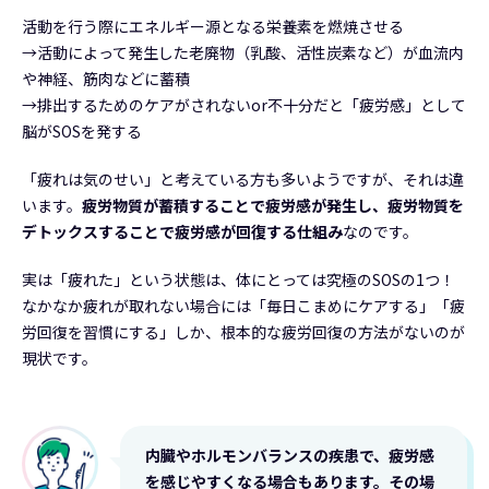
活動を行う際にエネルギー源となる栄養素を燃焼させる
→活動によって発生した老廃物（乳酸、活性炭素など）が血流内
や神経、筋肉などに蓄積
→排出するためのケアがされないor不十分だと「疲労感」として
脳がSOSを発する
「疲れは気のせい」と考えている方も多いようですが、それは違
います。
疲労物質が蓄積することで疲労感が発生し、疲労物質を
デトックスすることで疲労感が回復する仕組み
なのです。
実は「疲れた」という状態は、体にとっては究極のSOSの1つ！
なかなか疲れが取れない場合には「毎日こまめにケアする」「疲
労回復を習慣にする」しか、根本的な疲労回復の方法がないのが
現状です。
内臓やホルモンバランスの疾患で、疲労感
を感じやすくなる場合もあります。その場