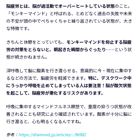
脳疲労とは、脳が過活動でオーバーヒートしている状態
のこと。
「モンキーマインド」と呼ばれる、とめどなく過去の失敗や未来
の不安が頭の中でぺちゃくちゃと繰り返されている状態が、大き
な特徴です。
きちんと休憩をとっていても、
モンキーマインドを抑止する脳疲
労の対策をとらないと、朝起きた瞬間からぐったり……
という状
態が続きかねません。
深呼吸して脳に酸素を行き渡らせる、意識的に今・現在に集中す
るなどの方法で、脳疲労を軽減できます。
特に、デスクワーク中
にうっかり呼吸を止めてしまっている人は要注意！脳が酸欠状態
を起こして、脳疲労が悪化するリスクがあります。
呼吸に集中するマインドフルネス瞑想で、重度の抑うつ状態が改
善されることも研究により確認されています。酸素が十分に脳に
行き渡ると、心も明るくなるんですね。
参考：
https://diamond.jp/articles/-/96982