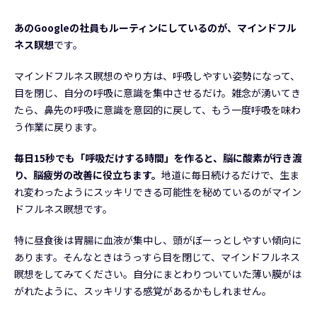
あのGoogleの社員もルーティンにしているのが、マインドフル
ネス瞑想
です。
マインドフルネス瞑想のやり方は、呼吸しやすい姿勢になって、
目を閉じ、自分の呼吸に意識を集中させるだけ。雑念が湧いてき
たら、鼻先の呼吸に意識を意図的に戻して、もう一度呼吸を味わ
う作業に戻ります。
毎日15秒でも「呼吸だけする時間」を作ると、脳に酸素が行き渡
り、脳疲労の改善に役立ちます。
地道に毎日続けるだけで、生ま
れ変わったようにスッキリできる可能性を秘めているのがマイン
ドフルネス瞑想です。
特に昼食後は胃腸に血液が集中し、頭がぼーっとしやすい傾向に
あります。そんなときはうっすら目を閉じて、マインドフルネス
瞑想をしてみてください。自分にまとわりついていた薄い膜がは
がれたように、スッキリする感覚があるかもしれません。