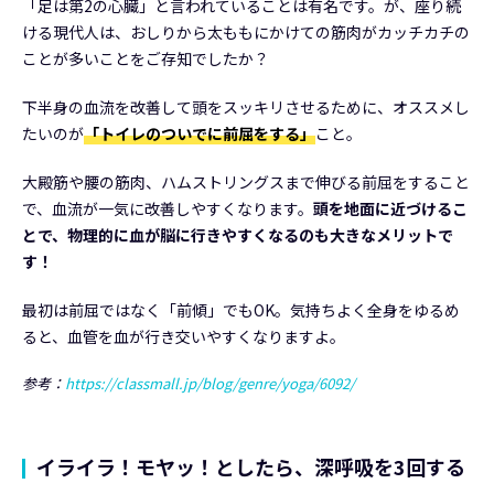
「足は第2の心臓」と言われていることは有名です。が、座り続
ける現代人は、おしりから太ももにかけての筋肉がカッチカチの
ことが多いことをご存知でしたか？
下半身の血流を改善して頭をスッキリさせるために、オススメし
たいのが
「トイレのついでに前屈をする」
こと。
大殿筋や腰の筋肉、ハムストリングスまで伸びる前屈をすること
で、血流が一気に改善しやすくなります。
頭を地面に近づけるこ
とで、物理的に血が脳に行きやすくなるのも大きなメリットで
す！
最初は前屈ではなく「前傾」でもOK。気持ちよく全身をゆるめ
ると、血管を血が行き交いやすくなりますよ。
参考：
https://classmall.jp/blog/genre/yoga/6092/
イライラ！モヤッ！としたら、深呼吸を3回する