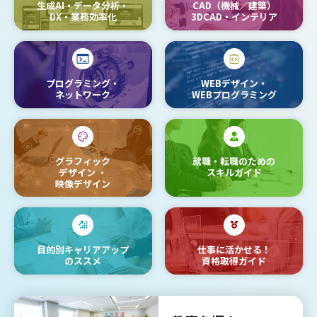
生成AI・データ分析・
CAD（機械／建築）
DX・業務効率化
3DCAD・インテリア
プログラミング・
WEBデザイン・
ネットワーク
WEBプログラミング
グラフィック
就職・転職のための
デザイン
・
スキルガイド
映像デザイン
目的別キャリアアップ
仕事に活かせる！
のススメ
資格取得ガイド