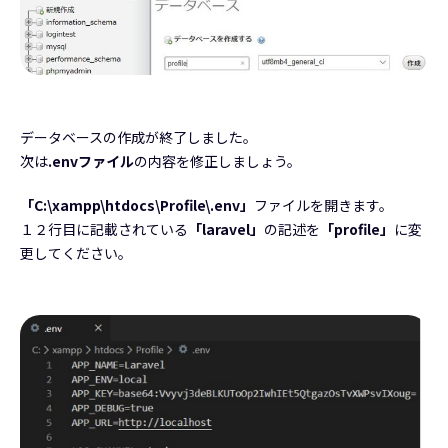
データベースの作成が終了しました。
次は
.envファイル
の内容を修正しましょう。
「C:\xampp\htdocs\Profile\.env」
ファイルを開きます。
１２行目に記載されている
「laravel」
の記述を
「profile」
に変
更してください。