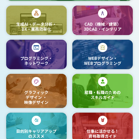
生成AI・データ分析・
CAD（機械／建築）
DX・業務効率化
3DCAD・インテリア
プログラミング・
WEBデザイン・
ネットワーク
WEBプログラミング
グラフィック
就職・転職のための
デザイン
・
スキルガイド
映像デザイン
目的別キャリアアップ
仕事に活かせる！
のススメ
資格取得ガイド