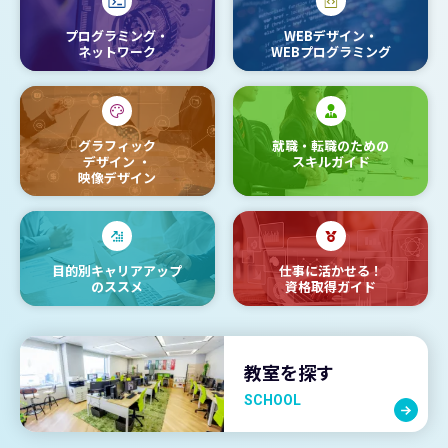
プログラミング・
WEBデザイン・
ネットワーク
WEBプログラミング
グラフィック
就職・転職のための
デザイン
・
スキルガイド
映像デザイン
目的別キャリアアップ
仕事に活かせる！
のススメ
資格取得ガイド
教室を探す
SCHOOL