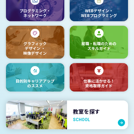
プログラミング・
WEBデザイン・
ネットワーク
WEBプログラミング
グラフィック
就職・転職のための
デザイン
・
スキルガイド
映像デザイン
目的別キャリアアップ
仕事に活かせる！
のススメ
資格取得ガイド
教室を探す
SCHOOL