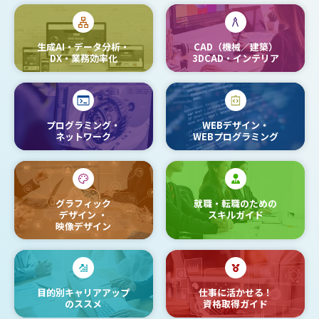
生成AI・データ分析・
CAD（機械／建築）
DX・業務効率化
3DCAD・インテリア
プログラミング・
WEBデザイン・
ネットワーク
WEBプログラミング
グラフィック
就職・転職のための
デザイン
・
スキルガイド
映像デザイン
目的別キャリアアップ
仕事に活かせる！
のススメ
資格取得ガイド