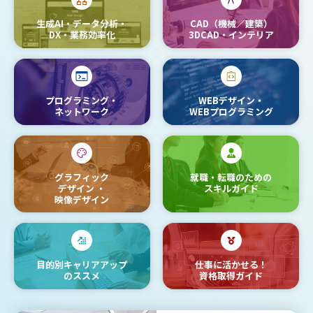
生成AI・データ分析・
CAD（機械／建築）
DX・業務効率化
3DCAD・インテリア
プログラミング・
WEBデザイン・
ネットワーク
WEBプログラミング
グラフィック
就職・転職のための
デザイン
・
スキルガイド
映像デザイン
目的別キャリアアップ
仕事に活かせる！
のススメ
資格取得ガイド