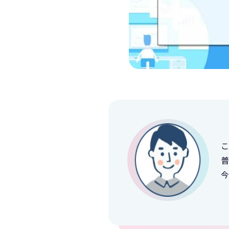
こ
普
今