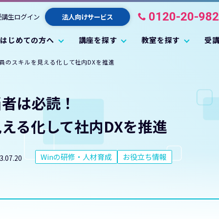
0120-20-98
受講生ログイン
法人向けサービス
はじめての方へ
講座を探す
教室を探す
受
員のスキルを見える化して社内DXを推進
当者は必読！
見える化して
社内DXを推進
Winの研修・人材育成
お役立ち情報
3.07.20