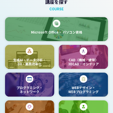
講座を探す
COURSE
Microsoft Office・
パソコン資格
生成AI・データ分析・
CAD（機械／建築）
DX・業務効率化
3DCAD・インテリア
プログラミング・
WEBデザイン・
ネットワーク
WEBプログラミング