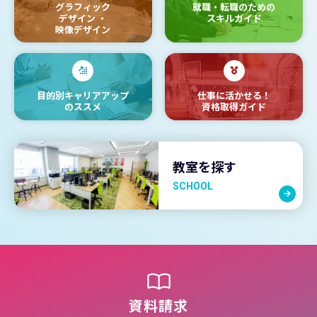
グラフィック
就職・転職のための
デザイン
・
スキルガイド
映像デザイン
目的別キャリアアップ
仕事に活かせる！
のススメ
資格取得ガイド
教室を探す
SCHOOL
資料請求