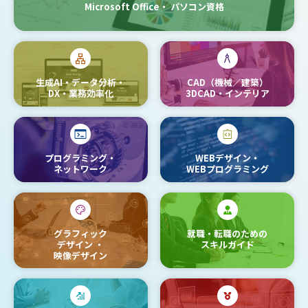
Microsoft Office・
パソコン資格
生成AI・データ分析・
CAD（機械／建築）
DX・業務効率化
3DCAD・インテリア
プログラミング・
WEBデザイン・
ネットワーク
WEBプログラミング
グラフィック
就職・転職のための
デザイン
・
スキルガイド
映像デザイン