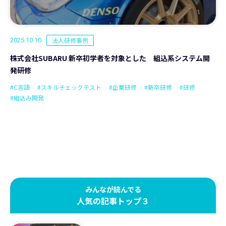
法人研修事例
2025.10.10
株式会社SUBARU 新卒初学者を対象とした 組込系システム開
発研修
#C言語
#スキルチェックテスト
#企業研修
#新卒研修
#研修
#組込み開発
みんなが読んでる
人気の記事トップ３