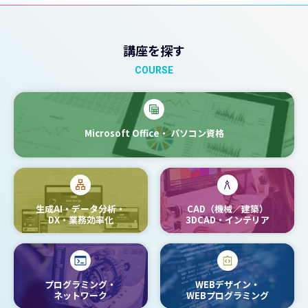
講座を探す
COURSE
Microsoft Office・
パソコン資格
生成AI・データ分析・
CAD（機械／建築）
DX・業務効率化
3DCAD・インテリア
プログラミング・
WEBデザイン・
ネットワーク
WEBプログラミング