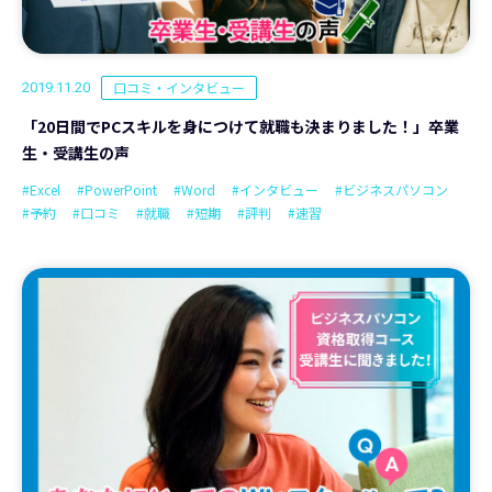
口コミ・インタビュー
2019.11.20
「20日間でPCスキルを身につけて就職も決まりました！」卒業
生・受講生の声
#Excel
#PowerPoint
#Word
#インタビュー
#ビジネスパソコン
#予約
#口コミ
#就職
#短期
#評判
#速習