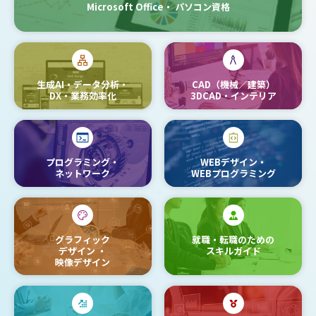
Microsoft Office・
パソコン資格
生成AI・データ分析・
CAD（機械／建築）
DX・業務効率化
3DCAD・インテリア
プログラミング・
WEBデザイン・
ネットワーク
WEBプログラミング
グラフィック
就職・転職のための
デザイン
・
スキルガイド
映像デザイン