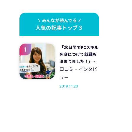
みんなが読んでる
人気の記事トップ３
「20日間でPCスキル
1
を身につけて就職も
決まりました！」卒
業生・受講生の声
口コミ・インタビ
ュー
2019.11.20