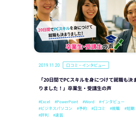
口コミ・インタビュー
2019.11.20
「20日間でPCスキルを身につけて就職も決
りました！」卒業生・受講生の声
#Excel
#PowerPoint
#Word
#インタビュー
#ビジネスパソコン
#予約
#口コミ
#就職
#短期
#評判
#速習