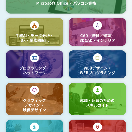
Microsoft Office・
パソコン資格
生成AI・データ分析・
CAD（機械／建築）
DX・業務効率化
3DCAD・インテリア
プログラミング・
WEBデザイン・
ネットワーク
WEBプログラミング
グラフィック
就職・転職のための
デザイン
・
スキルガイド
映像デザイン