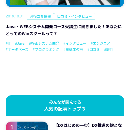
お役立ち情報
口コミ・インタビュー
2019.10.31
Java・WEBシステム開発コース受講生に聞きました！あなたに
とってのWinスクールって？
#IT
#Java
#Webシステム開発
#インタビュー
#エンジニア
#データベース
#プログラミング
#受講生の声
#口コミ
#評判
みんなが読んでる
人気の記事トップ３
【DXはじめの一歩】DX推進の鍵とな
1