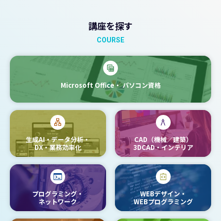
講座を探す
COURSE
Microsoft Office・
パソコン資格
生成AI・データ分析・
CAD（機械／建築）
DX・業務効率化
3DCAD・インテリア
プログラミング・
WEBデザイン・
ネットワーク
WEBプログラミング