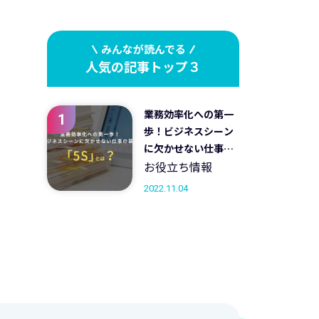
みんなが読んでる
人気の記事トップ３
業務効率化への第一
1
歩！ビジネスシーン
に欠かせない仕事の
基本 「5S」とは？
お役立ち情報
2022.11.04