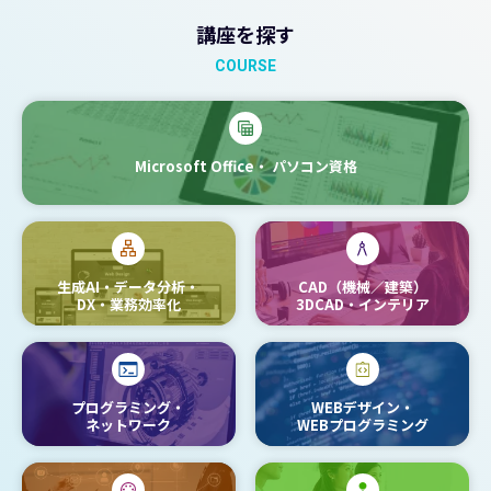
講座を探す
COURSE
Microsoft Office・
パソコン資格
生成AI・データ分析・
CAD（機械／建築）
DX・業務効率化
3DCAD・インテリア
プログラミング・
WEBデザイン・
ネットワーク
WEBプログラミング