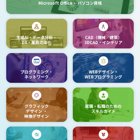
Microsoft Office・
パソコン資格
生成AI・データ分析・
CAD（機械／建築）
DX・業務効率化
3DCAD・インテリア
プログラミング・
WEBデザイン・
ネットワーク
WEBプログラミング
グラフィック
就職・転職のための
デザイン
・
スキルガイド
映像デザイン