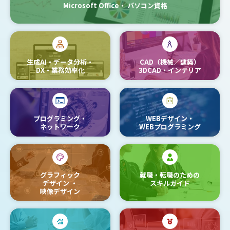
Microsoft Office・
パソコン資格
生成AI・データ分析・
CAD（機械／建築）
DX・業務効率化
3DCAD・インテリア
プログラミング・
WEBデザイン・
ネットワーク
WEBプログラミング
グラフィック
就職・転職のための
デザイン
・
スキルガイド
映像デザイン