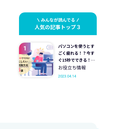
みんなが読んでる
人気の記事トップ３
パソコンを使うとす
1
ごく疲れる！？今す
ぐ15秒でできる！習
慣にしたい疲労回復
お役立ち情報
方法5選
2023.04.14