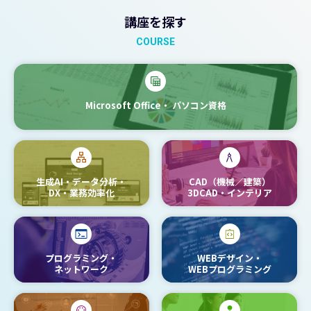
講座を探す
COURSE
Microsoft Office・
パソコン資格
生成AI・データ分析・
CAD（機械／建築）
DX・業務効率化
3DCAD・インテリア
プログラミング・
WEBデザイン・
ネットワーク
WEBプログラミング