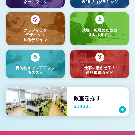
ネットワーク
WEBプログラミング
グラフィック
就職・転職のための
デザイン
・
スキルガイド
映像デザイン
目的別キャリアアップ
仕事に活かせる！
のススメ
資格取得ガイド
教室を探す
SCHOOL