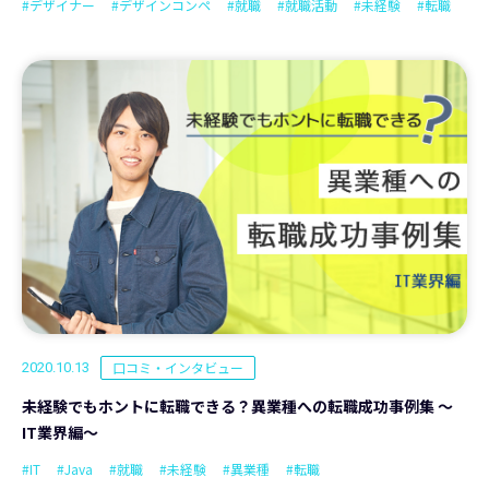
#デザイナー
#デザインコンペ
#就職
#就職活動
#未経験
#転職
口コミ・インタビュー
2020.10.13
未経験でもホントに転職できる？異業種への転職成功事例集 ～
IT業界編～
#IT
#Java
#就職
#未経験
#異業種
#転職