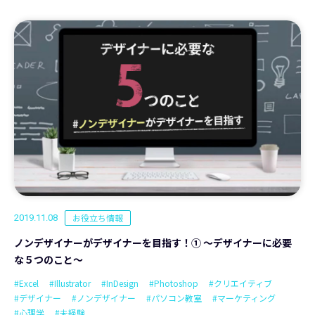
お役立ち情報
2019.11.08
ノンデザイナーがデザイナーを目指す！① ～デザイナーに必要
な５つのこと～
#Excel
#Illustrator
#InDesign
#Photoshop
#クリエイティブ
#デザイナー
#ノンデザイナー
#パソコン教室
#マーケティング
#心理学
#未経験