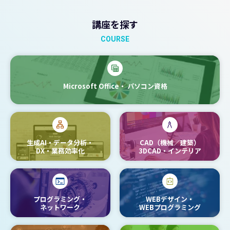
講座を探す
COURSE
Microsoft Office・
パソコン資格
生成AI・データ分析・
CAD（機械／建築）
DX・業務効率化
3DCAD・インテリア
プログラミング・
WEBデザイン・
ネットワーク
WEBプログラミング