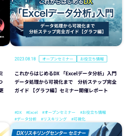
オープンセミナー
お役立ち情報
2023.08.18
ミ
これからはじめるDX 「Excelデータ分析」入門
つ
データ処理から可視化まで 分析ステップ完全
更
ガイド 【グラフ編】セミナー開催レポート
#DX
#Excel
#オープンセミナー
#お役立ち情報
#データ分析
#リスキリング
#可視化