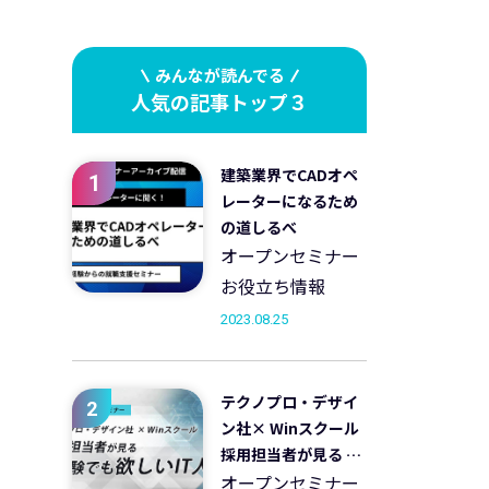
みんなが読んでる
人気の記事トップ３
建築業界でCADオペ
1
レーターになるため
の道しるべ
オープンセミナー
お役立ち情報
2023.08.25
テクノプロ・デザイ
2
ン社× Winスクール
採用担当者が見る 未
経験でも欲しいIT人
オープンセミナー